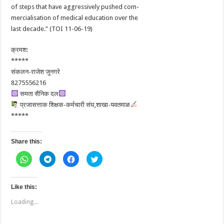
of steps that have aggressively pushed com-
mercialisation of medical education over the
last decade.” (TOI 11-06-19)
क्रमश:
*****
संकलन-राजेश जुनगरे
8275556216
समता सैनिक दल
प्रजासत्ताक शिक्षक-कर्मचारी संघ,शाखा-यवतमाळ
*****
Share this:
Click
Click
Click
Click
to
to
to
to
share
share
share
share
on
on
on
on
WhatsApp
Telegram
Facebook
Twitter
(Opens
(Opens
(Opens
(Opens
Like this:
in
in
in
in
new
new
new
new
Loading...
window)
window)
window)
window)