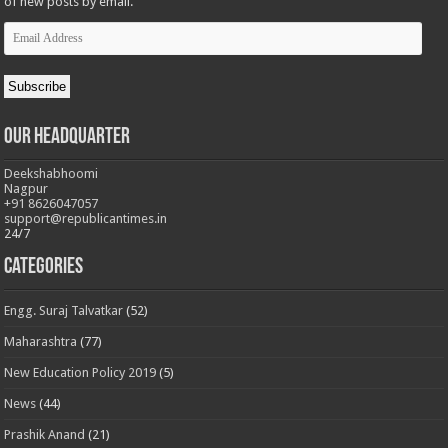
of new posts by email.
Email
Address
Subscribe
Our Headquarter
Deekshabhoomi
Nagpur
+91 8626047057
support@republicantimes.in
24/7
Categories
Engg. Suraj Talvatkar
(52)
Maharashtra
(77)
New Education Policy 2019
(5)
News
(44)
Prashik Anand
(21)