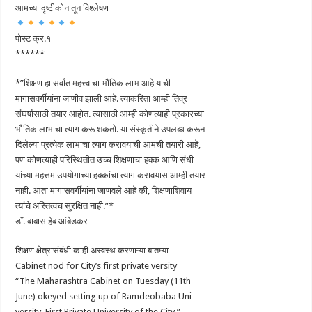
आमच्या दृष्टीकोनातून विश्लेषण
पोस्ट क्र.१
******
*”शिक्षण हा सर्वात महत्त्वाचा भौतिक लाभ आहे याची
मागासवर्गीयांना जाणीव झाली आहे. त्याकरिता आम्ही तिव्र
संघर्षासाठी तयार आहोत. त्यासाठी आम्ही कोणत्याही प्रकारच्या
भौतिक लाभाचा त्याग करू शकतो. या संस्कृतीने उपलब्ध करून
दिलेल्या प्रत्येक लाभाचा त्याग करावयाची आमची तयारी आहे,
पण कोणत्याही परिस्थितीत उच्च शिक्षणाचा हक्क आणि संधी
यांच्या महत्तम उपयोगाच्या हक्कांचा त्याग करावयास आम्ही तयार
नाही. आता मागासवर्गीयांना जाणवले आहे की, शिक्षणाशिवाय
त्यांचे अस्तित्वच सुरक्षित नाही.”*
डॉ. बाबासाहेब आंबेडकर
शिक्षण क्षेत्रासंबंधी काही अस्वस्थ करणाऱ्या बातम्या –
Cabinet nod for City’s first private versity
“The Maharashtra Cabinet on Tuesday (11th
June) okeyed setting up of Ramdeobaba Uni-
versity, First Private University of the City.”