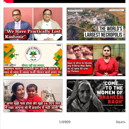
1
/
6909
Next»