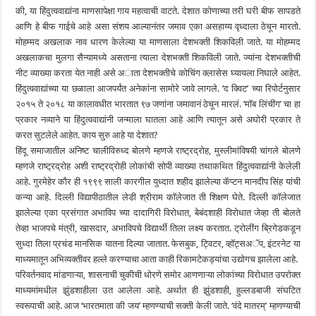
की, या हिंदुत्ववाद्यांना माणसापेक्षा गाय महत्वाची वाटते. देशात कोणाच्या तरी घरी बीफ सापडते
आणि हे बीफ गाईचे आहे असा संशय आल्यानंतर जमाव एका असहाय्य वृध्दाला ठेचून मारतो.
मोहम्मद अखलाक नाव धारण केलेल्या या माणसाला देशभक्ती शिकविली जाते. या मोहम्मद
अखलाकचा मुलगा सैन्यामध्ये असताना त्याला देशभक्ती शिकविली जाते. ज्यांना देशभक्तीची
नीट व्याख्या करता येत नाही असे अाता देशभक्तीचे कोचिंग क्लासेस घ्यायला निघाले आहेत.
हिंदुत्ववाद्यांच्या या छळाला आजपर्यंत अनेकांना सामोरे जावे लागले. ‘द क्विट’ च्या रिपोर्टनुसार
२०१५ ते २०१८ या कालावधीत भारतात ९७ जणांना जमावानं ठेचून मारलं. ‘माॅब लिंचींग’ चा हा
प्रकार नव्याने या हिंदुत्ववाद्यांनी जन्माला घातला आहे आणि त्यातून असे अघोरी प्रकार ते
करत सुटलेले आहेत. काय सुरु आहे या देशात?
हिंदू समाजातील अनिष्ट चालीविरुध्द बोलणे म्हणजे राष्ट्रद्रोह, मुस्लीमांविषयी चांगले बोलणे
म्हणजे राष्ट्रद्रोह अशी राष्ट्रद्रोही लोकांची सोपी व्याख्या तथाकथित हिंदुत्ववाद्यांनी केलेली
आहे. गुरमेहेर कौर ही १९९९ साली कारगील युध्दात शहीद झालेल्या कॅप्टन मानदीप सिंह यांची
कन्या आहे. दिल्ली विद्यापीठातील लेडी श्रीराम काॅलेजात ती शिक्षण घेते. दिल्ली काॅलेजात
झालेल्या एका प्रसंगात अभाविप च्या दादागिरी विरोधात, बेबंदशाही विरोधात जेव्हा ती बोलते
तेव्हा भाजपचे मंत्री, खासदार, अभाविपचे विद्यार्थी तिला लक्ष्य करतात. ट्रोलींग ब्रिगेडकडून
सुध्दा तिला प्रचंड मानसिक यातना दिल्या जातात. फेसबुक, ट्विटर, व्हाॅट्सअॅप, इंटरनेट या
माध्यमातून अभिव्यक्तीवर हल्ले करण्याचा आता काही रिकामटेकड्यांचा उद्योगच झालेला आहे.
परिवर्तनवाद मांडणाऱ्या, शासनाची चुकीची धोरणे समोर आणणाऱ्या लोकांच्या विरोधात उपरोक्त
माध्यमांमधील झुंडशाहीला उत आलेला आहे. अर्थात ही झुंडशाही, हुल्लडबाजी संघटित
स्वरूपाची आहे. आज ‘भारतमाता की जय’ म्हणण्याची सक्ती केली जाते. ‘वंदे मातरम्’ म्हणण्याची