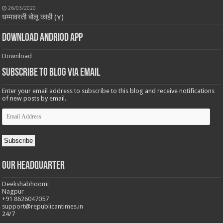
26/03/2020
धम्मावरती बोलू काही (४)
Download Andriod App
Download
Subscribe to Blog via Email
Enter your email address to subscribe to this blog and receive notifications
of new posts by email.
Email
Address
Subscribe
Our Headquarter
Deekshabhoomi
Nagpur
+91 8626047057
support@republicantimes.in
24/7