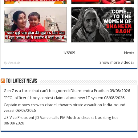
1
/
6909
Next»
Show more videos»
By PoseLab
TOI Latest News
Gen Z is a force that can’t be ignored: Dharmendra Pradhan
09/08/2026
EPFO, officers' body contest claims about new IT system
08/08/2026
Captain moves crew to citadel, thwarts pirate assault on India-bound
vessel
08/08/2026
US Vice President JD Vance calls PM Modi to discuss boosting ties
08/08/2026