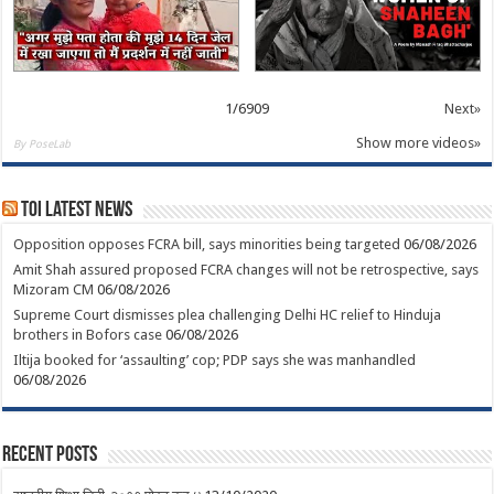
1
/
6909
Next»
Show more videos»
By PoseLab
TOI Latest News
Opposition opposes FCRA bill, says minorities being targeted
06/08/2026
Amit Shah assured proposed FCRA changes will not be retrospective, says
Mizoram CM
06/08/2026
Supreme Court dismisses plea challenging Delhi HC relief to Hinduja
brothers in Bofors case
06/08/2026
Iltija booked for ‘assaulting’ cop; PDP says she was manhandled
06/08/2026
Recent Posts