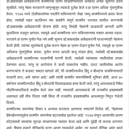
डाॅ.बाबासाहेब आंबेडकरांनी काश्मीरचा प्रश्न सोडविण्यासाठी अनेकदा अनेक सुसंगत उपाय
सुचविले. परंतु नेहरू सरकारने जाणूनबुजून त्याकडे दुर्लक्ष केले व हा प्रश्न अधिक गुंतागुंतीचा
केला. १९४७ मध्ये टोळीवाल्यांच्या मदतीने पाकिस्तानने जेव्हा जम्मू-काश्मीरमध्ये हल्ला केला
होता, त्यावेळी महार बटालियन च्या शक्तीने संपूर्ण काश्मीर भारतात सामील करण्याची
डाॅ.बाबासाहेब आंबेडकरांची योजना होती. परंतु तिथेही नेहरूंनी आडकाठी आणली आणि
युध्दविराम घडवून आणला. त्यामुळे अर्धा काश्मीरचा भाग पाकिस्तानच्या घशात आयता पडला.
भारताने हा प्रश्न युनोत नेऊ नये अशी सूचना डाॅ.बाबासाहेब आंबेडकरांनी प्रधानमंत्री नेहरूंना
केली होती. त्यांच्या सूचनेकडे दुर्लक्ष करुन नेहरू हा प्रश्न घेऊन युनोत गेले. त्यामुळे हा प्रश्न
अधिकच गुंतागुंतीचा बनला. युनोत भारत आपली बाजू मांडत होता, त्यावेळी डाॅ.बाबासाहेब
आंबेडकरांनी काश्मीरच्या फाळणीची मागणी केली. त्यावेळी त्यांच्यावर जातीयतेचा ठपका
ठेवण्यात आला. परंतु या आरोपांना ते कधी घाबरलेच नाहीत. उलट जातीयतेचा आरोप
करणाऱ्यांना ते कडवट शब्दात म्हणाले की, ‘मी काश्मीरमधील हिंदू व बौध्दांना वाचविण्यासाठी
फाळणी करा, असे म्हणत आहे.’ अशी त्यांची काश्मीर समस्येविषयी भूमिका होती. आज ७०
वर्षानंतर काश्मीरमधील हिंदू व बौध्दांची दिवसाढवळ्या हत्या केली जाते, परंतु आपल्याकडे निषेध
नोंदविण्यापलीकडे काहीच केले जात नाही. त्यासाठी आपल्याकडे जी राजकीय इच्छाशक्ती
असायला हवी तीच दिसत नाही किंवा ती राजकीय इच्छाशक्तीच आपल्यातून निघून गेलेली
दिसते.
काश्मीरच्या समस्येचा विचार व अभ्यास करताना आपणास स्पष्टपणे दिसेल की, ‘नेहरूंच्या
हेकेखोरपणामुळेच काश्मीर समस्येचा बट्टयाबोळ झालेला आहे.’ १९४७ पासून आतापर्यंत आपण
कोट्यावधी रूपयांचा चुराडा संरक्षणाच्या नावावर केला आहे आणि पुढेही तो करावा लागणार
आहे. शिवाय हजारो सैनिकांचे प्राण आपण गमावलेले आहेत, तर हजारो सैनिक अपंग झाले