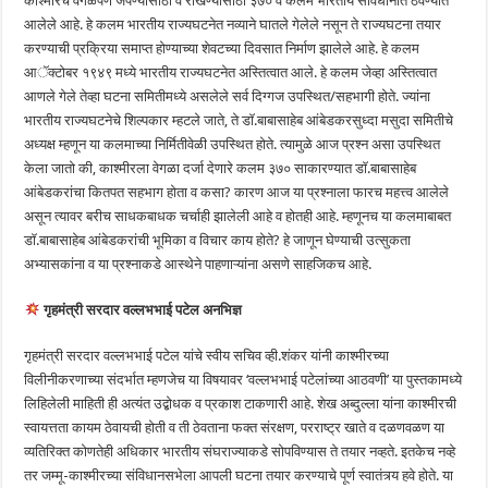
काश्मीरचे वेगळेपण जपण्यासाठी व राखण्यासाठी ३७० वे कलम भारतीय संविधानात ठेवण्यात
आलेले आहे. हे कलम भारतीय राज्यघटनेत नव्याने घातले गेलेले नसून ते राज्यघटना तयार
करण्याची प्रक्रिया समाप्त होण्याच्या शेवटच्या दिवसात निर्माण झालेले आहे. हे कलम
आॅक्टोबर १९४९ मध्ये भारतीय राज्यघटनेत अस्तित्वात आले. हे कलम जेव्हा अस्तित्वात
आणले गेले तेव्हा घटना समितीमध्ये असलेले सर्व दिग्गज उपस्थित/सहभागी होते. ज्यांना
भारतीय राज्यघटनेचे शिल्पकार म्हटले जाते, ते डाॅ.बाबासाहेब आंबेडकरसुध्दा मसुदा समितीचे
अध्यक्ष म्हणून या कलमाच्या निर्मितीवेळी उपस्थित होते. त्यामुळे आज प्रश्न असा उपस्थित
केला जातो की, काश्मीरला वेगळा दर्जा देणारे कलम ३७० साकारण्यात डाॅ.बाबासाहेब
आंबेडकरांचा कितपत सहभाग होता व कसा? कारण आज या प्रश्नाला फारच महत्त्व आलेले
असून त्यावर बरीच साधकबाधक चर्चाही झालेली आहे व होतही आहे. म्हणूनच या कलमाबाबत
डाॅ.बाबासाहेब आंबेडकरांची भूमिका व विचार काय होते? हे जाणून घेण्याची उत्सुकता
अभ्यासकांना व या प्रश्नाकडे आस्थेने पाहणाऱ्यांना असणे साहजिकच आहे.
गृहमंत्री सरदार वल्लभभाई पटेल अनभिज्ञ
गृहमंत्री सरदार वल्लभभाई पटेल यांचे स्वीय सचिव व्ही.शंकर यांनी काश्मीरच्या
विलीनीकरणाच्या संदर्भात म्हणजेच या विषयावर ‘वल्लभभाई पटेलांच्या आठवणी’ या पुस्तकामध्ये
लिहिलेली माहिती ही अत्यंत उद्बोधक व प्रकाश टाकणारी आहे. शेख अब्दुल्ला यांना काश्मीरची
स्वायत्तता कायम ठेवायची होती व ती ठेवताना फक्त संरक्षण, परराष्ट्र खाते व दळणवळण या
व्यतिरिक्त कोणतेही अधिकार भारतीय संघराज्याकडे सोपविण्यास ते तयार नव्हते. इतकेच नव्हे
तर जम्मू-काश्मीरच्या संविधानसभेला आपली घटना तयार करण्याचे पूर्ण स्वातंत्र्य हवे होते. या