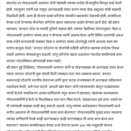
संदर्भात एन गोपालस्वामी अय्यंगार यांनी नेहरूंशी त्यांच्या परदेश दौऱ्यापूर्वीच विस्तृत चर्चा केली
होती. त्यानुसार त्यांनी एक मसुदा आराखडाही तयार करुन त्यास शेख अब्दुल्ला यांची सहमती
मिळविली होती. आता ही योजना फक्त काँग्रेस संसदीय पक्षासमोर ठेवायची होती. काश्मीरला
वेगळा दर्जा देण्याच्या योजनेवर काँग्रेस पक्षात जबरदस्त आक्षेप घेण्यात आले होते. व्ही.शंकर
म्हणतात, ‘सरदार पटेल या मताशी पूर्णपणे सहमत होते. त्यांच्या नेहमीच्या धोरणानुसार नेहरू व
गोपालस्वामी अय्यंगार यांच्या आड न येण्याचा त्यांनी अवलंब केला आणि विविध प्रश्नांची उकल
कशा तऱ्हेने करावयाची याबाबत नेहरू व अय्यंगार यांच्या धोरणापुढे त्यांनी आपल्या स्वतःच्या
मतांना बाजूला ठेवले.’ सरदार पटेलांना या योजनेची माहिती काँग्रेस पक्षाच्या सभेतच गोपाळ
स्वामी अय्यंगार यांच्याकडून कळली. परंतु काँग्रेस पक्षात उडालेला गदारोळ शमविण्याचे काम
सरदार पटेलांशिवाय कोणालाही शक्य नव्हते.’
व्ही.शंकर पुढे लिहितात, ‘गोपालस्वामी अय्यंगार यांनी या तोडग्याबाबत जो आराखडा तयार केला
त्यावर सरदार पटेलांनी मूक संमती दिली त्याबद्दल मला जरा धक्काच बसला. सरदार
वल्लभभाई पटेलांनी भारतीय संघराज्य आणि इतर घटक राज्यांबाबत तो आराखडा स्वीकारून
तडतोडच केली, असे मला वाटते.’ आपली खंत शंकर यांनी त्यांच्यासमोर बोलून दाखवल्यावर
त्यांनी केलेले स्पष्टीकरण अत्यंत मार्मिकपणे नमूद करून ते म्हणतात, नेहरूंच्या सल्ल्यावरून
गोपालस्वामींनी हे केले या स्थितीबद्दल मला फार चिंता वाटते. जवाहरलाल इथे हजर असते तर
मी त्यांच्याशी याबाबत काही बोलू शकलो असतो. परंतु त्यांच्या आदेशावरून गोपालस्वामी कार्य
करीत असताना मी गोपालस्वामींशी कसा काय बोलणार? गोपालस्वामींचे मूखंड हजर नसताना
त्यांच्या कनिष्ठांनी वेगळे काही करण्याबद्दल काही करण्याबद्दल मी कसा काय बाध्य करु
शकणार? यावरून काश्मीरबद्दल वेगळा दर्जा देणाऱ्या कलम ३७० च्या मसुद्याची योजना