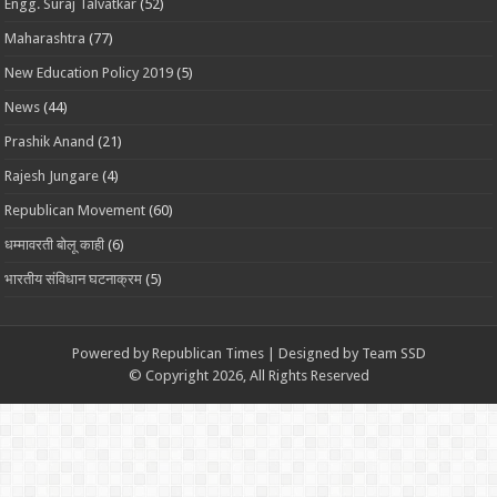
Engg. Suraj Talvatkar
(52)
Maharashtra
(77)
New Education Policy 2019
(5)
News
(44)
Prashik Anand
(21)
Rajesh Jungare
(4)
Republican Movement
(60)
धम्मावरती बोलू काही
(6)
भारतीय संविधान घटनाक्रम
(5)
Powered by
Republican Times
| Designed by
Team SSD
© Copyright 2026, All Rights Reserved