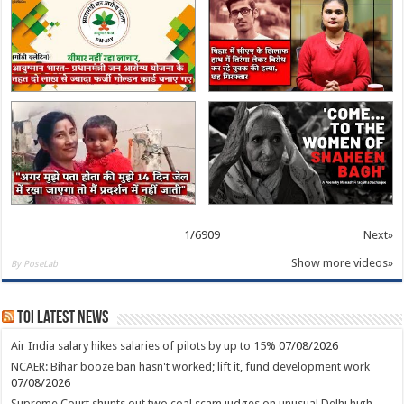
1
/
6909
Next»
Show more videos»
By PoseLab
TOI Latest News
Air India salary hikes salaries of pilots by up to 15%
07/08/2026
NCAER: Bihar booze ban hasn't worked; lift it, fund development work
07/08/2026
Supreme Court shunts out two coal scam judges on unusual Delhi high