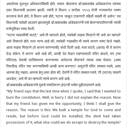
असलेल्या मूलभूत अधिकारांविषयी होते. त्यावर बोलताना डाॅ.बाबासाहेब आंबेडकरांना त्यांच्या
एका विधानाची आठवण झाली. त्यांनी ते विधान २ सप्टेंबर १९५३ रोजी राज्यसभेत भाषण
करताना केले होते. ते विधान असे होते, ‘घटना जाळून टाकणारी पहिली व्यक्ती मी असेन.’ त्या
विधानाची यावेळी आठवण झाल्यामुळे डाॅ.बाबासाहेब आंबेडकरांनी तसे बोलण्यापाठीमागची त्यांची
मनोभूमिका स्पष्ट केली.
“घटना जाळावीशी वाटते,” असे मी म्हणालो होतो, त्यावेळी माझ्या मित्राने ‘मी असे का म्हणलो’
असे विचारले होते. मला मान्य आहे की, त्यावेळी गडबडीत मी त्याचे कारण स्पष्ट केले नव्हते.
आता माझ्या मित्राने (ते कारण सांगण्याची) संधी दिली आहे. मला वाटते, (आता) मी ते कारण
देऊ शकेन. ते कारण असे आहे की, आम्ही देव येऊन राहण्यासाठी मंदिर बांधले, पण (त्या
मंदिरात) देवाची प्रतिष्ठापना करण्याच्या अगोदरच सैतानाने त्याचा ताबा घेतला. (अशा
स्थितीत) मंदिर नष्ट करण्याविषयी आम्ही काय करणार? असुरांनी मंदिर ताब्यात घ्यावे, असा
आमचा हेतू नव्हता. आमचा हेतू असा होता की, देवांनी ते मंदिर ताब्यात घ्यावे. ‘ती (घटना) जाळणे
आवडेल,’ असे मी का म्हणालो त्याचे कारण असे आहे.
डाॅ.बाबासाहेब आंबेडकरांचे मूळचे स्पष्टीकरण इंग्रजी भाषेत पुढीलप्रमाणे आहे:
“My friend says that the last time when I spoke, I said that I wanted to
burn the constitution. Well, in hurry I did not explain the reason. Now
that my friend has given me the opportunity, I think I shall give the
reason. The reason is this: We built a temple for God to come and
reside, but before God could be installed, the devil had taken
possession of it, what else could we do except to destroy the temple?