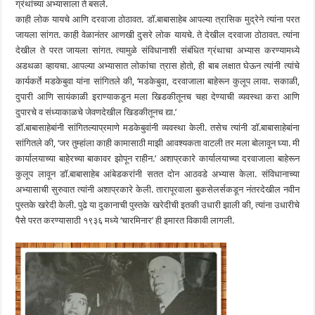
ग्रंथांच्या अभ्यासाला ते बसले.
काही लोक यायचे आणि दरवाजा ठोठावत. डाॅ.बाबासाहेब आपल्या त्रासिक मुद्रेने त्यांना परत
जायला सांगत. काही वेळानंतर आणखी दुसरे लोक यायचे. ते देखील दरवाजा ठोठावत. त्यांना
देखील ते परत जायला सांगत. त्यामुळे संविधानाशी संबंधित ग्रंथाचा अभ्यास करण्यामध्ये
अडथळा व्हायचा. आपल्या अभ्यासात लोकांचा त्रास होतो, ही बाब लक्षात घेऊन त्यांनी त्यांचे
कार्यकर्ते मडकेबुवा यांना सांगितले की, ‘मडकेबुवा, दरवाजाला बाहेरून कुलूप लावा. सकाळी,
दुपारी आणि सायंकाळी इराण्याकडून मला खिडकीतूनच चहा देण्याची व्यवस्था करा आणि
दुपारचे व संध्याकाळचे जेवणदेखील खिडकीतूनच द्या.’
डाॅ.बाबासाहेबांनी सांगितल्याप्रमाणे मडकेबुवांनी व्यवस्था केली. तसेच त्यांनी डाॅ.बाबासाहेबांना
सांगितले की, ‘जर तुम्हांला काही कामासाठी माझी आवश्यकता वाटली तर मला बोलावून घ्या. मी
कार्यालयाच्या बाहेरच्या बाकावर झोपून राहीन.’ अशाप्रकारे कार्यालयाच्या दरवाजाला बाहेरून
कुलूप लावून डाॅ.बाबासाहेब आंबेडकरांनी सतत दोन आठवडे अभ्यास केला. संविधानाच्या
अभ्यासाची सुरुवात त्यांनी अशाप्रकारे केली. तारापूरवाला बुकसेलर्सकडून नंतरदेखील नवीन
पुस्तके खरेदी केली. पुढे या दुकानाची पुस्तके खरेदीची इतकी उधारी झाली की, त्यांना उधारीचे
पैसे परत करण्यासाठी १९३६ मध्ये ‘चारमिनार’ ही इमारत विकावी लागली.