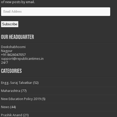
of new posts by email.
Email
Address
Subscribe
Our Headquarter
Deekshabhoomi
Nagpur
+91 8626047057
support@republicantimes.in
24/7
Categories
Engg. Suraj Talvatkar
(52)
Maharashtra
(77)
New Education Policy 2019
(5)
News
(44)
Prashik Anand
(21)