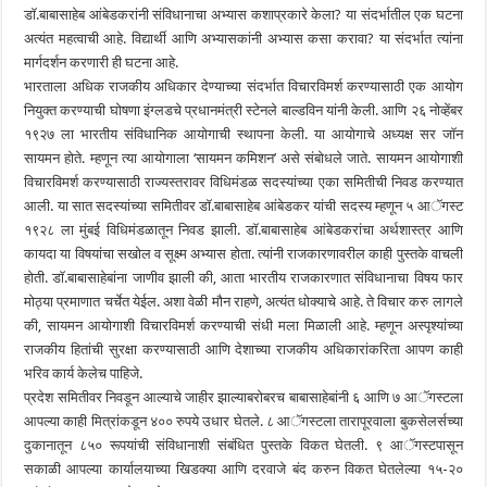
डाॅ.बाबासाहेब आंबेडकरांनी संविधानाचा अभ्यास कशाप्रकारे केला? या संदर्भातील एक घटना
अत्यंत महत्वाची आहे. विद्यार्थी आणि अभ्यासकांनी अभ्यास कसा करावा? या संदर्भात त्यांना
मार्गदर्शन करणारी ही घटना आहे.
भारताला अधिक राजकीय अधिकार देण्याच्या संदर्भात विचारविमर्श करण्यासाठी एक आयोग
नियुक्त करण्याची घोषणा इंग्लडचे प्रधानमंत्री स्टेनले बाल्डविन यांनी केली. आणि २६ नोव्हेंबर
१९२७ ला भारतीय संविधानिक आयोगाची स्थापना केली. या आयोगाचे अध्यक्ष सर जाॅन
सायमन होते. म्हणून त्या आयोगाला ‘सायमन कमिशन’ असे संबोधले जाते. सायमन आयोगाशी
विचारविमर्श करण्यासाठी राज्यस्तरावर विधिमंडळ सदस्यांच्या एका समितीची निवड करण्यात
आली. या सात सदस्यांच्या समितीवर डाॅ.बाबासाहेब आंबेडकर यांची सदस्य म्हणून ५ आॅगस्ट
१९२८ ला मुंबई विधिमंडळातून निवड झाली. डाॅ.बाबासाहेब आंबेडकरांचा अर्थशास्त्र आणि
कायदा या विषयांचा सखोल व सूक्ष्म अभ्यास होता. त्यांनी राजकारणावरील काही पुस्तके वाचली
होती. डाॅ.बाबासाहेबांना जाणीव झाली की, आता भारतीय राजकारणात संविधानाचा विषय फार
मोठ्या प्रमाणात चर्चेत येईल. अशा वेळी मौन राहणे, अत्यंत धोक्याचे आहे. ते विचार करु लागले
की, सायमन आयोगाशी विचारविमर्श करण्याची संधी मला मिळाली आहे. म्हणून अस्पृश्यांच्या
राजकीय हितांची सुरक्षा करण्यासाठी आणि देशाच्या राजकीय अधिकारांकरिता आपण काही
भरिव कार्य केलेच पाहिजे.
प्रदेश समितीवर निवडून आल्याचे जाहीर झाल्याबरोबरच बाबासाहेबांनी ६ आणि ७ आॅगस्टला
आपल्या काही मित्रांकडून ४०० रुपये उधार घेतले. ८ आॅगस्टला तारापूरवाला बुकसेलर्सच्या
दुकानातून ८५० रूपयांची संविधानाशी संबंधित पुस्तके विकत घेतली. ९ आॅगस्टपासून
सकाळी आपल्या कार्यालयाच्या खिडक्या आणि दरवाजे बंद करुन विकत घेतलेल्या १५-२०