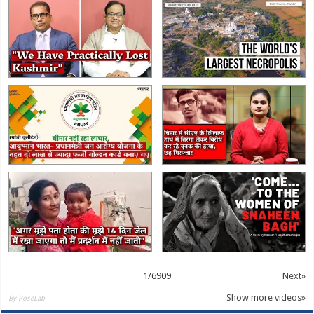
1
/
6909
Next»
Show more videos»
By PoseLab