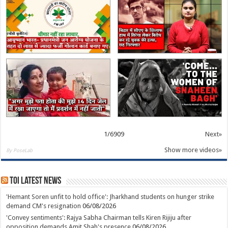
1
/
6909
Next»
Show more videos»
By PoseLab
TOI Latest News
'Hemant Soren unfit to hold office': Jharkhand students on hunger strike
demand CM's resignation
06/08/2026
'Convey sentiments': Rajya Sabha Chairman tells Kiren Rijiju after
opposition demands Amit Shah's presence
06/08/2026