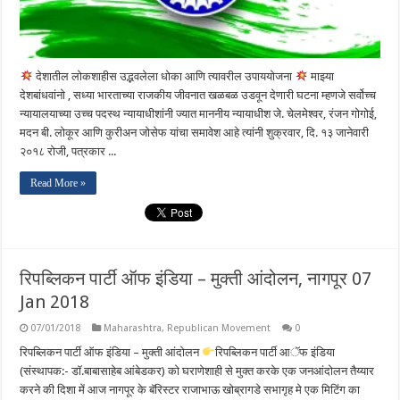
देशातील लोकशाहीस उद्भवलेला धोका आणि त्यावरील उपाययोजना
माझ्या
देशबांधवांनो , सध्या भारताच्या राजकीय जीवनात खळबळ उडवून देणारी घटना म्हणजे सर्वोच्च
न्यायालयाच्या उच्च पदस्थ न्यायाधीशांनी ज्यात माननीय न्यायाधीश जे. चेलमेश्वर, रंजन गोगोई,
मदन बी. लोकूर आणि कुरीअन जोसेफ यांचा समावेश आहे त्यांनी शुक्रवार, दि. १३ जानेवारी
२०१८ रोजी, पत्रकार ...
Read More »
रिपब्लिकन पार्टी ऑफ इंडिया – मुक्ती आंदोलन, नागपूर 07
Jan 2018
07/01/2018
Maharashtra
,
Republican Movement
0
रिपब्लिकन पार्टी ऑफ इंडिया – मुक्ती आंदोलन
रिपब्लिकन पार्टी आॅफ इंडिया
(संस्थापक:- डाॅ.बाबासाहेब आंबेडकर) को घराणेशाही से मुक्त करके एक जनआंदोलन तैय्यार
करने की दिशा में आज नागपूर के बॅरिस्टर राजाभाऊ खोब्रागडे सभागृह मे एक मिटिंग का