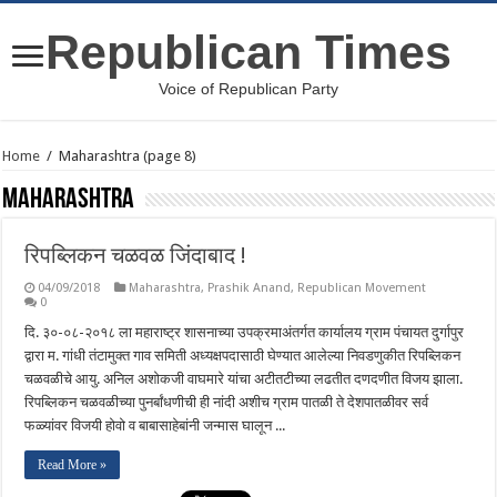
Republican Times
Voice of Republican Party
Home
/
Maharashtra
(page 8)
Maharashtra
रिपब्लिकन चळवळ जिंदाबाद !
04/09/2018
Maharashtra
,
Prashik Anand
,
Republican Movement
0
दि. ३०-०८-२०१८ ला महाराष्ट्र शासनाच्या उपक्रमाअंतर्गत कार्यालय ग्राम पंचायत दुर्गापुर
द्वारा म. गांधी तंटामुक्त गाव समिती अध्यक्षपदासाठी घेण्यात आलेल्या निवडणुकीत रिपब्लिकन
चळवळीचे आयु. अनिल अशोकजी वाघमारे यांचा अटीतटीच्या लढतीत दणदणीत विजय झाला.
रिपब्लिकन चळवळीच्या पुनर्बांधणीची ही नांदी अशीच ग्राम पातळी ते देशपातळीवर सर्व
फळ्यांवर विजयी होवो व बाबासाहेबांनी जन्मास घालून ...
Read More »