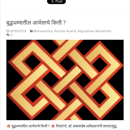
बुद्धधम्मातील आर्यसत्ये किती ?
03/05/2018
Maharashtra
,
Prashik Anand
,
Republican Movement
0
बुद्धधम्मातील आर्यसत्ये किती ?
मित्रांनो, डॉ. बाबासाहेब आंबेडकरांनी शास्त्रशुद्ध,