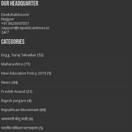
Our Headquarter
Deekshabhoomi
Nagpur
+91 8626047057
support@republicantimes.in
24/7
Categories
Engg. Suraj Talvatkar
(52)
Maharashtra
(77)
New Education Policy 2019
(5)
News
(44)
Prashik Anand
(21)
Rajesh Jungare
(4)
Republican Movement
(60)
धम्मावरती बोलू काही
(6)
भारतीय संविधान घटनाक्रम
(5)